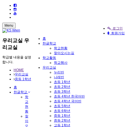
Menu
로그인
회원가입
홈
우리교실
우
한글학교
리교실
학교현황
찾아오시는길
학급별 내용을 설명
학교활동
합니다.
학교행사
우리교실
HOME
누리반
우리교실
나래반
중등 1학년
초등 1학년
초등 2학년
홈
초등 3학년
한글학교
초등 4학년 한국어반
학
초등 4학년 국어반
교
초등 5학년
현
초등 6학년
황
중등 1학년
찾
중등 2학년
아
고등 1학년
오