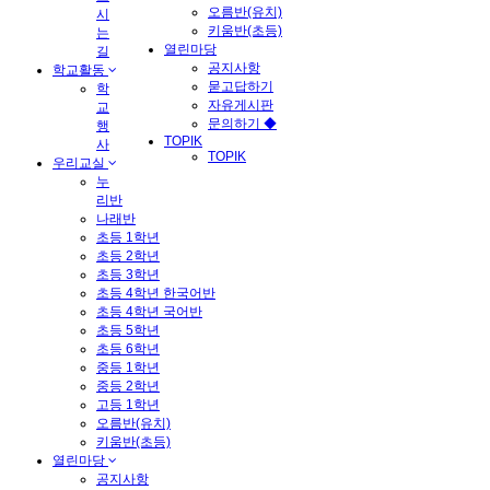
오름반(유치)
시
키움반(초등)
는
열린마당
길
공지사항
학교활동
묻고답하기
학
자유게시판
교
문의하기 ◆
행
TOPIK
사
TOPIK
우리교실
누
리반
나래반
초등 1학년
초등 2학년
초등 3학년
초등 4학년 한국어반
초등 4학년 국어반
초등 5학년
초등 6학년
중등 1학년
중등 2학년
고등 1학년
오름반(유치)
키움반(초등)
열린마당
공지사항