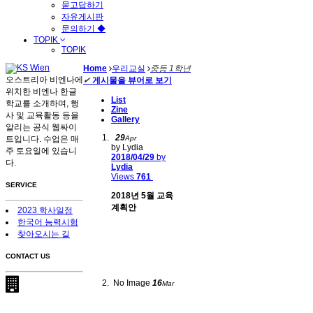
묻고답하기
자유게시판
문의하기 ◆
TOPIK
TOPIK
Home
우리교실
중등 1학년
오스트리아 비엔나에
✔
게시물을 뷰어로 보기
위치한 비엔나 한글
List
학교를 소개하며, 행
Zine
사 및 교육활동 등을
Gallery
알리는 공식 웹싸이
29
트입니다. 수업은 매
Apr
by Lydia
주 토요일에 있습니
2018/04/29
by
다.
Lydia
Views
761
SERVICE
2018년 5월 교육
계획안
2023 학사일정
한국어 능력시험
찾아오시는 길
CONTACT US
No Image
16
Mar