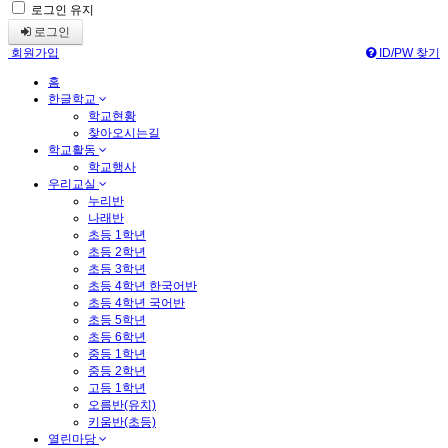
로그인 유지
로그인
회원가입
ID/PW 찾기
홈
한글학교
학교현황
찾아오시는길
학교활동
학교행사
우리교실
누리반
나래반
초등 1학년
초등 2학년
초등 3학년
초등 4학년 한국어반
초등 4학년 국어반
초등 5학년
초등 6학년
중등 1학년
중등 2학년
고등 1학년
오름반(유치)
키움반(초등)
열린마당