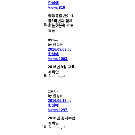
한성애
Views
816
중등통합반이 초
등6학년과 함께
No Image
하는 2번째 프로
젝트
09
Sep
by 한성애
2016/09/09
by
한성애
Views
1003
2016년 9월 교육
계획안
No Image
13
May
by 한성애
2016/05/13
by
한성애
Views
1297
2016년 공개수업
계획안
No Image