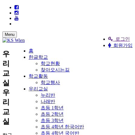
Menu
로그인
회원가입
홈
우
한글학교
리
학교현황
찾아오시는길
교
학교활동
실
학교행사
우리교실
우
누리반
리
나래반
초등 1학년
교
초등 2학년
실
초등 3학년
초등 4학년 한국어반
초등 4학년 국어반