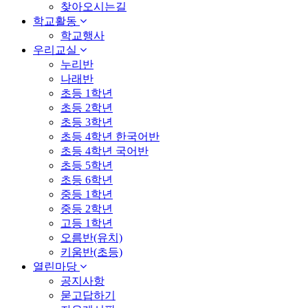
찾아오시는길
학교활동
학교행사
우리교실
누리반
나래반
초등 1학년
초등 2학년
초등 3학년
초등 4학년 한국어반
초등 4학년 국어반
초등 5학년
초등 6학년
중등 1학년
중등 2학년
고등 1학년
오름반(유치)
키움반(초등)
열린마당
공지사항
묻고답하기