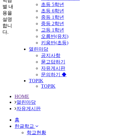
학급
초등 5학년
별 내
초등 6학년
용을
중등 1학년
설명
중등 2학년
합니
고등 1학년
다.
오름반(유치)
키움반(초등)
열린마당
공지사항
묻고답하기
자유게시판
문의하기 ◆
TOPIK
TOPIK
HOME
열린마당
자유게시판
홈
한글학교
학교현황