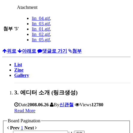
Atachment
lin_04.gif
,
lin_03.gif
,
첨부
'
5
'
lin_01.gif
,
lin_02.gif
,
lin_05.gif
,
위로
아래로
댓글로 가기
첨부
List
Zine
Gallery
3. 에디터 소개 (링크생성)
Date
2008.06.26
By
신관철
Views
12780
Read More
Board Pagination
Prev
1
Next