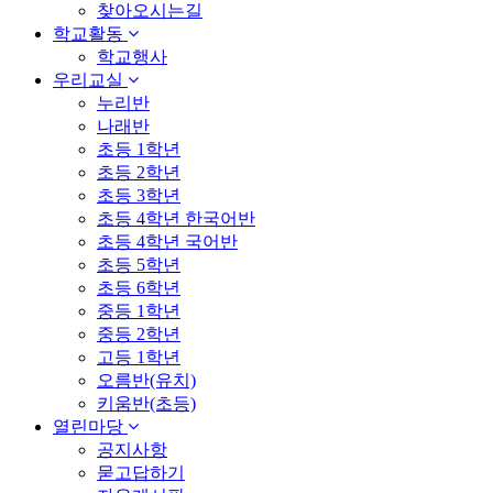
찾아오시는길
학교활동
학교행사
우리교실
누리반
나래반
초등 1학년
초등 2학년
초등 3학년
초등 4학년 한국어반
초등 4학년 국어반
초등 5학년
초등 6학년
중등 1학년
중등 2학년
고등 1학년
오름반(유치)
키움반(초등)
열린마당
공지사항
묻고답하기