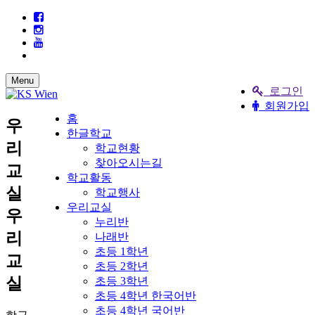
Menu
로그인
회원가입
홈
우
한글학교
리
학교현황
찾아오시는길
교
학교활동
실
학교행사
우리교실
우
누리반
리
나래반
초등 1학년
교
초등 2학년
실
초등 3학년
초등 4학년 한국어반
초등 4학년 국어반