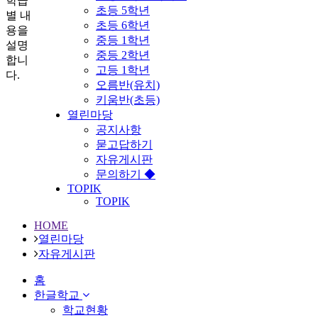
학급
초등 5학년
별 내
초등 6학년
용을
중등 1학년
설명
중등 2학년
합니
고등 1학년
다.
오름반(유치)
키움반(초등)
열린마당
공지사항
묻고답하기
자유게시판
문의하기 ◆
TOPIK
TOPIK
HOME
열린마당
자유게시판
홈
한글학교
학교현황