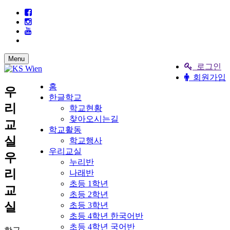
Menu
로그인
회원가입
홈
우
한글학교
리
학교현황
찾아오시는길
교
학교활동
실
학교행사
우리교실
우
누리반
리
나래반
초등 1학년
교
초등 2학년
실
초등 3학년
초등 4학년 한국어반
초등 4학년 국어반