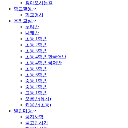
찾아오시는길
학교활동
학교행사
우리교실
누리반
나래반
초등 1학년
초등 2학년
초등 3학년
초등 4학년 한국어반
초등 4학년 국어반
초등 5학년
초등 6학년
중등 1학년
중등 2학년
고등 1학년
오름반(유치)
키움반(초등)
열린마당
공지사항
묻고답하기