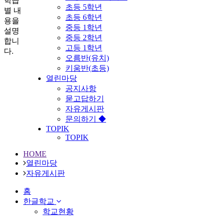
학급
초등 5학년
별 내
초등 6학년
용을
중등 1학년
설명
중등 2학년
합니
고등 1학년
다.
오름반(유치)
키움반(초등)
열린마당
공지사항
묻고답하기
자유게시판
문의하기 ◆
TOPIK
TOPIK
HOME
열린마당
자유게시판
홈
한글학교
학교현황