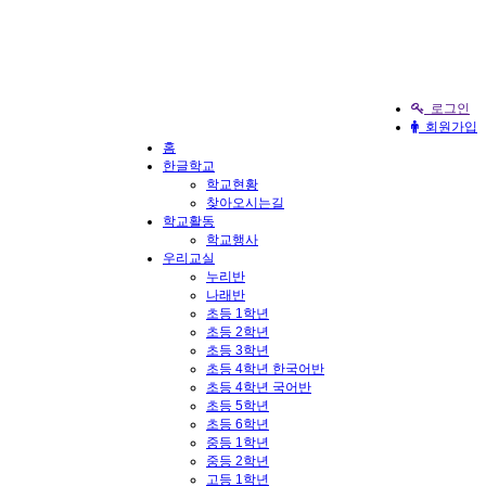
로그인
회원가입
홈
한글학교
학교현황
찾아오시는길
학교활동
학교행사
우리교실
누리반
나래반
초등 1학년
초등 2학년
초등 3학년
초등 4학년 한국어반
초등 4학년 국어반
초등 5학년
초등 6학년
중등 1학년
중등 2학년
고등 1학년