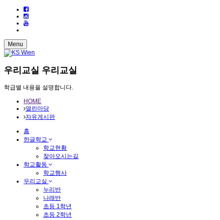
Menu
우리교실
우리교실
학급별 내용을 설명합니다.
HOME
열린마당
자유게시판
홈
한글학교
학교현황
찾아오시는길
학교활동
학교행사
우리교실
누리반
나래반
초등 1학년
초등 2학년