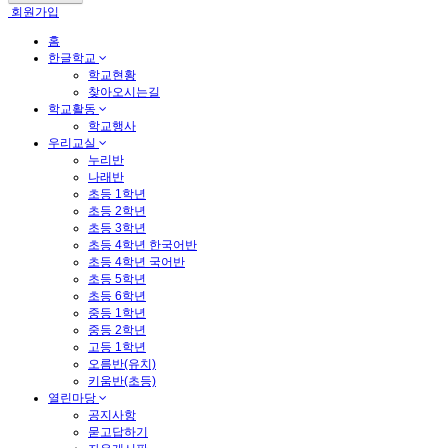
회원가입
홈
한글학교
학교현황
찾아오시는길
학교활동
학교행사
우리교실
누리반
나래반
초등 1학년
초등 2학년
초등 3학년
초등 4학년 한국어반
초등 4학년 국어반
초등 5학년
초등 6학년
중등 1학년
중등 2학년
고등 1학년
오름반(유치)
키움반(초등)
열린마당
공지사항
묻고답하기