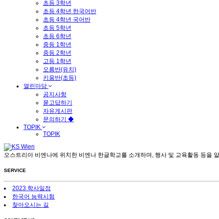
초등 3학년
초등 4학년 한국어반
초등 4학년 국어반
초등 5학년
초등 6학년
중등 1학년
중등 2학년
고등 1학년
오름반(유치)
키움반(초등)
열린마당
공지사항
묻고답하기
자유게시판
문의하기 ◆
TOPIK
TOPIK
오스트리아 비엔나에 위치한 비엔나 한글학교를 소개하며, 행사 및 교육활동 등을 
SERVICE
2023 학사일정
한국어 능력시험
찾아오시는 길