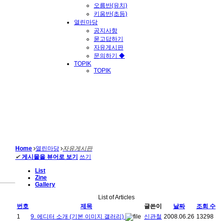
오름반(유치)
키움반(초등)
열린마당
공지사항
묻고답하기
자유게시판
문의하기 ◆
TOPIK
TOPIK
Home
열린마당
자유게시판
✔
게시물을 뷰어로 보기
쓰기
List
Zine
Gallery
List of Articles
번호
제목
글쓴이
날짜
조회 수
1
9. 에디터 소개 (기본 이미지 갤러리)
신관철
2008.06.26
13298