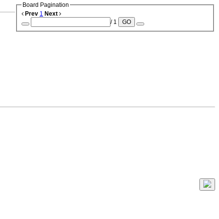
Board Pagination
Prev
1
Next
/ 1
GO