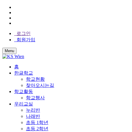
로그인
회원가입
Menu
홈
한글학교
학교현황
찾아오시는길
학교활동
학교행사
우리교실
누리반
나래반
초등 1학년
초등 2학년