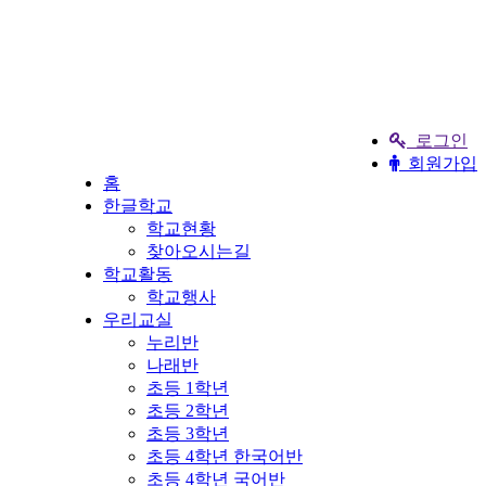
로그인
회원가입
홈
한글학교
학교현황
찾아오시는길
학교활동
학교행사
우리교실
누리반
나래반
초등 1학년
초등 2학년
초등 3학년
초등 4학년 한국어반
초등 4학년 국어반