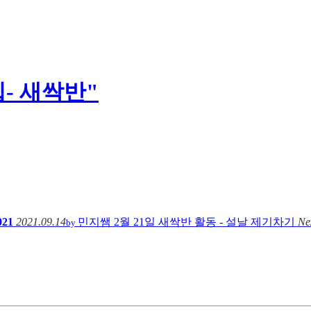
집- 새싹반"
21
2021.09.14
민지쌤
2월 21일 새싹반 활동 - 설날 제기차기
Ne
by