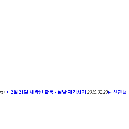
xt
2월 21일 새싹반 활동 - 설날 제기차기
2015.02.23
신관철
by