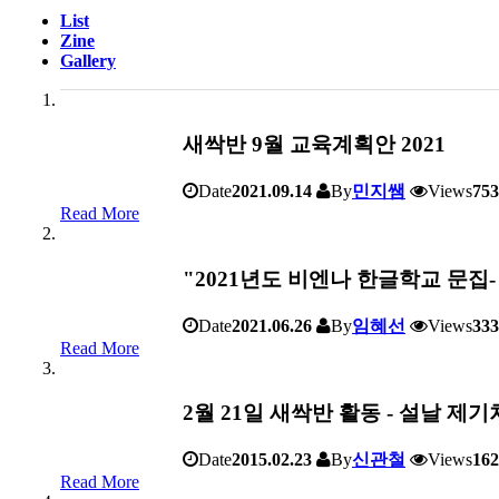
List
Zine
Gallery
새싹반 9월 교육계획안 2021
Date
2021.09.14
By
민지쌤
Views
753
Read More
"2021년도 비엔나 한글학교 문집-
Date
2021.06.26
By
임혜선
Views
333
Read More
2월 21일 새싹반 활동 - 설날 제
Date
2015.02.23
By
신관철
Views
162
Read More