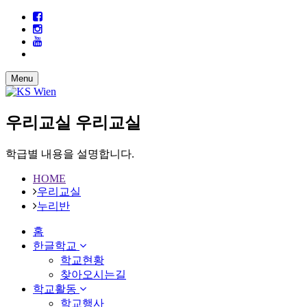
Menu
우리교실
우리교실
학급별 내용을 설명합니다.
HOME
우리교실
누리반
홈
한글학교
학교현황
찾아오시는길
학교활동
학교행사