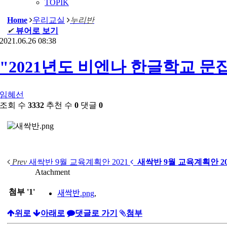
TOPIK
Home
우리교실
누리반
✔
뷰어로 보기
2021.06.26 08:38
"2021년도 비엔나 한글학교 문
임혜선
조회 수
3332
추천 수
0
댓글
0
Prev
새싹반 9월 교육계획안 2021
새싹반 9월 교육계획안 20
Atachment
첨부
'
1
'
새싹반.png
,
위로
아래로
댓글로 가기
첨부