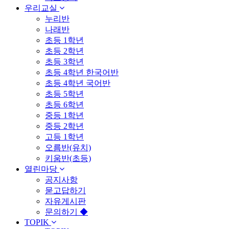
우리교실
누리반
나래반
초등 1학년
초등 2학년
초등 3학년
초등 4학년 한국어반
초등 4학년 국어반
초등 5학년
초등 6학년
중등 1학년
중등 2학년
고등 1학년
오름반(유치)
키움반(초등)
열린마당
공지사항
묻고답하기
자유게시판
문의하기 ◆
TOPIK